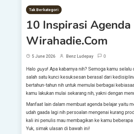
Tak Berkategori
10 Inspirasi Agenda 
Wirahadie.com
0
5 June 2026
Benz Ludepay
Halo
guys
! Apa kabarnya nih? Semoga kamu selalu d
salah satu kunci kesuksesan berasal dari kedisipl
bertahun-tahun nih untuk memulai berbagai kebiasaa
kamu lakukan mulai sekarang nih, yakni dengan menu
Manfaat lain dalam membuat agenda belajar yaitu m
udah gaada lagi nih persoalan mengenai kurang produk
kali ini penulis mau membagikan ke kamu beberapa 
Yuk, simak ulasan di bawah ini!