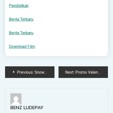
Pendidikan
Berita Terbaru
Berita Terbaru
Download Film
Post
Previous:
Snowboard Halfpipe Putri Memanas, Ini Hasil Terbaru dan…
Next:
Promo Valentine 2026 Terbaru: Diskon Makanan, Hotel,…
navigation
BENZ LUDEPAY