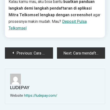
Kalau kamu mau, aku bisa bantu
buatkan panduan
langkah demi langkah pendaftaran di aplikasi
Mitra Telkomsel lengkap dengan screenshot
agar
prosesnya makin mudah. Mau?
Deposit Pulsa
Telkomsel
Post
Previous:
Cara membuat konter pulsa online di marketplace
Next:
Cara mendaftar layanan mitra pulsa resmi Telkomsel
navigation
LUDEPAY
Website
https://ludepay.com/