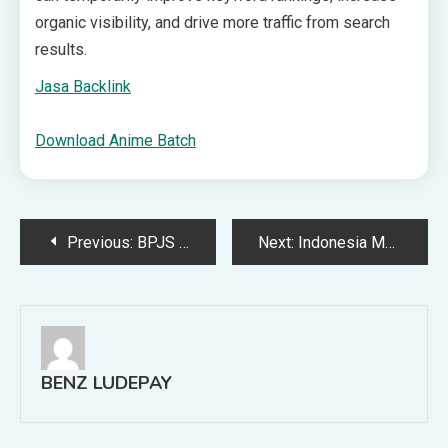
organic visibility, and drive more traffic from search
results.
Jasa Backlink
Download Anime Batch
Post
Previous:
BPJS PBI: Pengertian, Cara Cek Status Aktif, dan…
Next:
Indonesia Melaju ke Final AFC Futsal Usai Singkirkan…
navigation
BENZ LUDEPAY