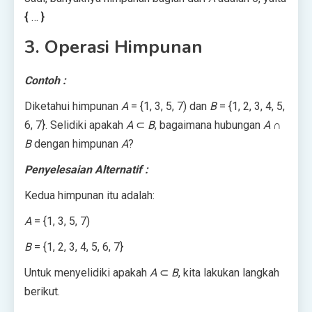
{
…
}
3. Operasi Himpunan
Contoh :
Diketahui himpunan
A
= {1, 3, 5, 7) dan
B
= {1, 2, 3, 4, 5,
6, 7}. Selidiki apakah
A
⊂
B
, bagaimana hubungan
A
∩
B
dengan himpunan
A
?
Penyelesaian Alternatif :
Kedua himpunan itu adalah:
A
= {1, 3, 5, 7)
B
= {1, 2, 3, 4, 5, 6, 7}
Untuk menyelidiki apakah
A
⊂
B
, kita lakukan langkah
berikut.