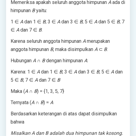
Memeriksa apakah seluruh anggota himpunan
A
ada di
himpunan
B
yaitu:
1 ∈
A
dan 1 ∈
B
; 3 ∈
A
dan 3 ∈
B
; 5 ∈
A
dan 5 ∈
B
; 7
∈
A
dan 7 ∈
B
.
Karena seluruh anggota himpunan
A
merupakan
anggota himpunan
B
, maka disimpulkan
A
⊂
B
.
Hubungan
A
∩
B
dengan himpunan
A
:
Karena: 1 ∈
A
dan 1 ∈
B
; 3 ∈
A
dan 3 ∈
B
; 5 ∈
A
dan
5 ∈
B
; 7 ∈
A
dan 7 ∈
B
Maka (
A
∩
B
) = {1, 3, 5, 7}
Ternyata (
A
∩
B
) =
A
Berdasarkan keterangan di atas dapat disimpulkan
bahwa
Misalkan A dan B adalah dua himpunan tak kosong.