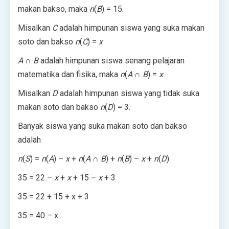
makan bakso, maka
n
(
B
) = 15.
Misalkan
C
adalah himpunan siswa yang suka makan
soto dan bakso
n
(
C
) =
x
A
∩
B
adalah himpunan siswa senang pelajaran
matematika dan fisika, maka
n
(
A
∩
B
) =
x
.
Misalkan
D
adalah himpunan siswa yang tidak suka
makan soto dan bakso
n
(
D
) = 3.
Banyak siswa yang suka makan soto dan bakso
adalah
n
(
S
) =
n
(
A
) –
x
+
n
(
A
∩
B
) +
n
(
B
) –
x
+
n
(
D
)
35 = 22 –
x
+
x
+ 15 –
x
+ 3
35 = 22 + 15 + x + 3
35 = 40 – x