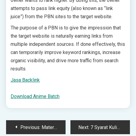
owner wants to rank higher. By doing this, the owner
attempts to pass link equity (also known as “link
juice”) from the PBN sites to the target website.
The purpose of a PBN is to give the impression that
the target website is naturally earning links from
multiple independent sources. If done effectively, this
can temporarily improve keyword rankings, increase
organic visibility, and drive more traffic from search
results.
Jasa Backlink
Download Anime Batch
Post
Previous:
Materi Matematika Kelas 7 Bab 4 Persamaan dan…
Next:
7 Syarat Kuliah Jurusan Psikologi