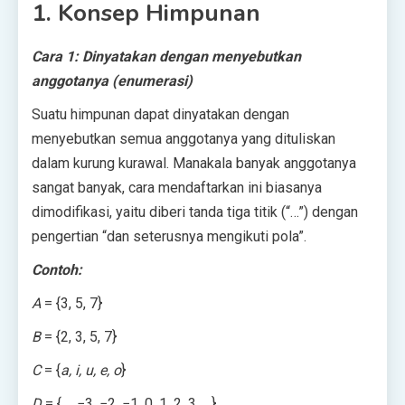
1. Konsep Himpunan
Cara 1: Dinyatakan dengan menyebutkan
anggotanya (enumerasi)
Suatu himpunan dapat dinyatakan dengan
menyebutkan semua anggotanya yang dituliskan
dalam kurung kurawal. Manakala banyak anggotanya
sangat banyak, cara mendaftarkan ini biasanya
dimodifikasi, yaitu diberi tanda tiga titik (“…”) dengan
pengertian “dan seterusnya mengikuti pola”.
Contoh:
A
= {3, 5, 7}
B
= {2, 3, 5, 7}
C
= {
a, i, u, e, o
}
D
= {…, −3, −2, −1, 0, 1, 2, 3, …}