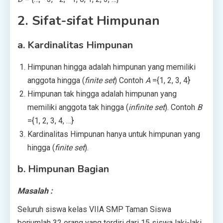
2. Sifat-sifat Himpunan
a. Kardinalitas Himpunan
Himpunan hingga adalah himpunan yang memiliki
anggota hingga (
finite set
) Contoh
A
={1, 2, 3, 4}
Himpunan tak hingga adalah himpunan yang
memiliki anggota tak hingga (
infinite set
). Contoh
B
={1, 2, 3, 4, …}
Kardinalitas Himpunan hanya untuk himpunan yang
hingga (
finite set
).
b. Himpunan Bagian
Masalah :
Seluruh siswa kelas VIIA SMP Taman Siswa
berjumlah 32 orang yang terdiri dari 15 siswa laki-laki