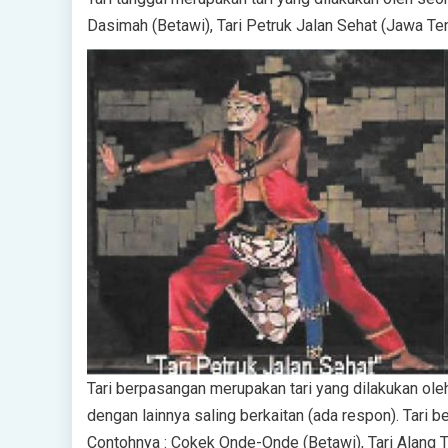
Dasimah (Betawi), Tari Petruk Jalan Sehat (Jawa Teng
Tari berpasangan merupakan tari yang dilakukan ole
dengan lainnya saling berkaitan (ada respon). Tari 
Contohnya : Cokek Onde-Onde (Betawi), Tari Alang T