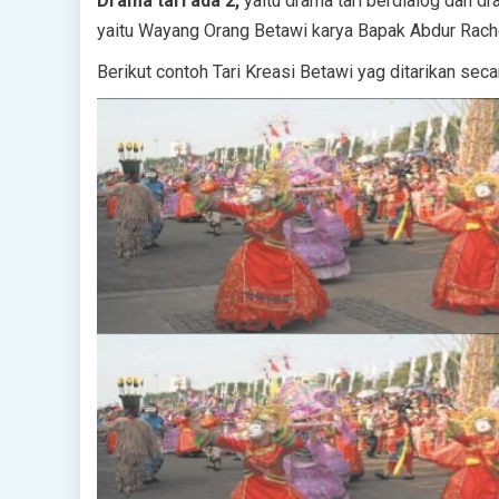
Drama tari ada 2,
yaitu drama tari berdialog dan dr
yaitu Wayang Orang Betawi karya Bapak Abdur Rac
Berikut contoh Tari Kreasi Betawi yag ditarikan seca