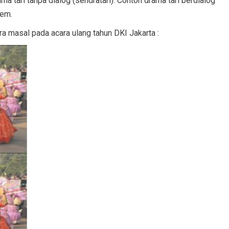
ama tari tanpa dialog (sendratari). Contoh drama tari berdialog
hem.
ra masal pada acara ulang tahun DKI Jakarta :