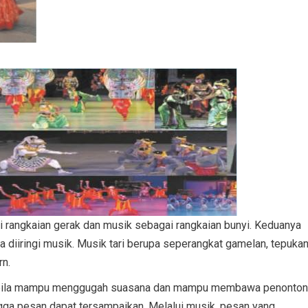
agai rangkaian gerak dan musik sebagai rangkaian bunyi. Keduanya
npa diiringi musik. Musik tari berupa seperangkat gamelan, tepuka
rn.
 apabila mampu menggugah suasana dan mampu membawa penonton
gga pesan dapat tersampaikan. Melalui musik, pesan yang