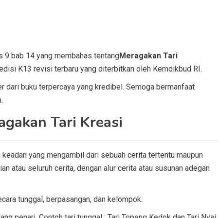
as 9 bab 14 yang membahas tentang
Meragakan Tari
disi K13 revisi terbaru yang diterbitkan oleh Kemdikbud RI.
r dari buku terpercaya yang kredibel. Semoga bermanfaat
.
gakan Tari Kreasi
u keadan yang mengambil dari sebuah cerita tertentu maupun
an atau seluruh cerita, dengan alur cerita atau susunan adegan
ecara tunggal, berpasangan, dan kelompok.
ang penari. Contoh tari tunggal : Tari Topeng Kedok dan Tari Nyai