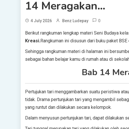
14 Meragakan…
0
4 July 2026
Benz Ludepay
Berikut rangkuman lengkap materi Seni Budaya kel
Kreasi.
Rangkuman ini disusun dari buku paket BSE e
Sehingga rangkuman materi di halaman ini bersumbe
sebagai bahan belajar kamu di rumah atau di sekolah
Bab 14 Mera
Pertujukan tari menggambarkan suatu peristiwa ata
tidak. Drama pertunjukan tari yang mengambil sebagi
yang runtut dan dilakukan secara kelompok.
Dalam menyusun pertunjukan tari, dapat dilakukan s
Tari tunggal merupakan tari yang dilakukan oleh seor