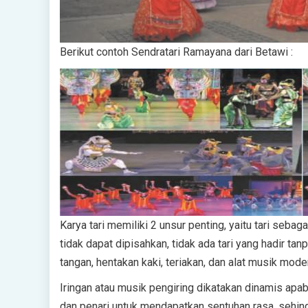
Berikut contoh Sendratari Ramayana dari Betawi :
Karya tari memiliki 2 unsur penting, yaitu tari seb
tidak dapat dipisahkan, tidak ada tari yang hadir ta
tangan, hentakan kaki, teriakan, dan alat musik mode
Iringan atau musik pengiring dikatakan dinamis
dan penari untuk mendapatkan sentuhan rasa, sehin