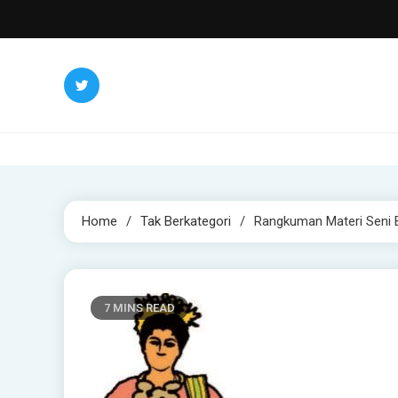
Skip
to
content
Home
Tak Berkategori
Rangkuman Materi Seni 
7 MINS READ