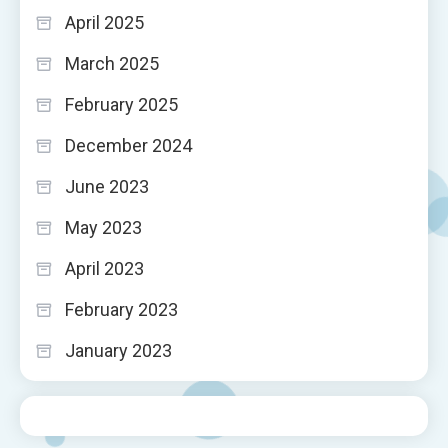
April 2025
March 2025
February 2025
December 2024
June 2023
May 2023
April 2023
February 2023
January 2023