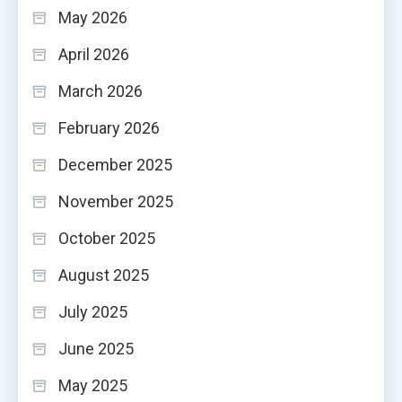
May 2026
April 2026
March 2026
February 2026
December 2025
November 2025
October 2025
August 2025
July 2025
June 2025
May 2025