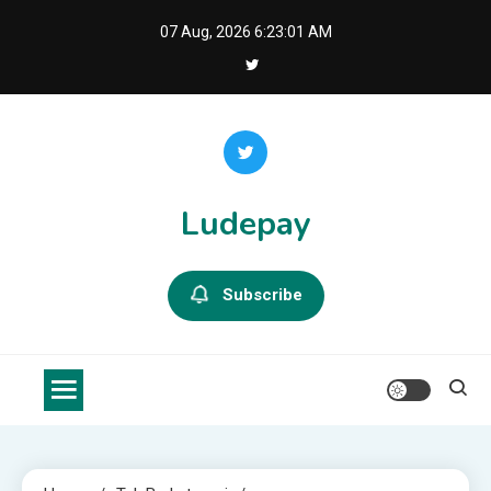
Skip
07 Aug, 2026
6:23:02 AM
to
content
Ludepay
Subscribe