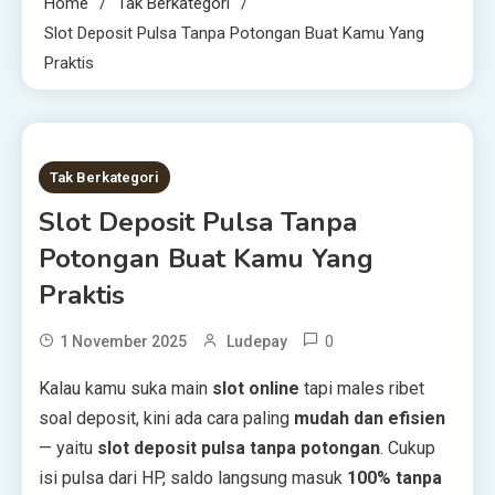
Home
Tak Berkategori
Slot Deposit Pulsa Tanpa Potongan Buat Kamu Yang
Praktis
1 MIN READ
Tak Berkategori
Slot Deposit Pulsa Tanpa
Potongan Buat Kamu Yang
Praktis
0
1 November 2025
Ludepay
Kalau kamu suka main
slot online
tapi males ribet
soal deposit, kini ada cara paling
mudah dan efisien
— yaitu
slot deposit pulsa tanpa potongan
. Cukup
isi pulsa dari HP, saldo langsung masuk
100% tanpa