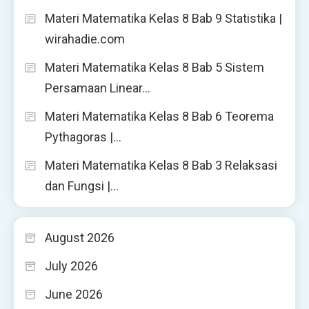
Materi Matematika Kelas 8 Bab 9 Statistika |
wirahadie.com
Materi Matematika Kelas 8 Bab 5 Sistem
Persamaan Linear…
Materi Matematika Kelas 8 Bab 6 Teorema
Pythagoras |…
Materi Matematika Kelas 8 Bab 3 Relaksasi
dan Fungsi |…
August 2026
July 2026
June 2026