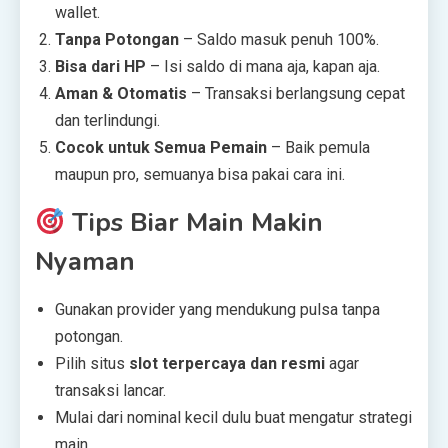
wallet.
Tanpa Potongan
– Saldo masuk penuh 100%.
Bisa dari HP
– Isi saldo di mana aja, kapan aja.
Aman & Otomatis
– Transaksi berlangsung cepat
dan terlindungi.
Cocok untuk Semua Pemain
– Baik pemula
maupun pro, semuanya bisa pakai cara ini.
Tips Biar Main Makin
Nyaman
Gunakan provider yang mendukung pulsa tanpa
potongan.
Pilih situs
slot terpercaya dan resmi
agar
transaksi lancar.
Mulai dari nominal kecil dulu buat mengatur strategi
main.